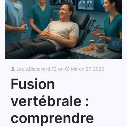
Louis.Blanchard.72
on
March 27, 2026
Fusion
vertébrale :
comprendre