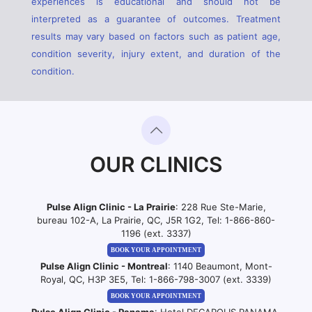
experiences is educational and should not be
interpreted as a guarantee of outcomes. Treatment
results may vary based on factors such as patient age,
condition severity, injury extent, and duration of the
condition.
OUR CLINICS
Pulse Align Clinic - La Prairie
: 228 Rue Ste-Marie,
bureau 102-A, La Prairie, QC, J5R 1G2, Tel:
1-866-860-
1196 (ext. 3337)
BOOK YOUR APPOINTMENT
Pulse Align Clinic - Montreal
: 1140 Beaumont, Mont-
Royal, QC, H3P 3E5, Tel:
1-866-798-3007 (ext. 3339)
BOOK YOUR APPOINTMENT