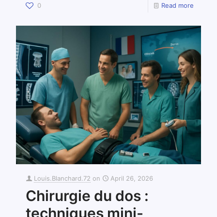
0
Read more
Louis.Blanchard.72
on
April 26, 2026
Chirurgie du dos :
techniques mini-