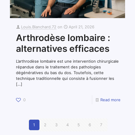
Louis.Blanchard.72
on
April 21, 2026
Arthrodèse lombaire :
alternatives efficaces
L’arthrodèse lombaire est une intervention chirurgicale
répandue dans le traitement des pathologies
dégénératives du bas du dos. Toutefois, cette
technique traditionnelle qui consiste à fusionner les
[…]
0
Read more
1
2
3
4
5
6
7