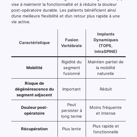
vise à maintenir la fonctionnalité et à réduire la douleur
post-opératoire durable. Les patients bénéficient ainsi
d’une meilleure flexibilité et d’un retour plus rapide à une
vie active.
Implants
Fusion
Dynamiques
Caractéristique
Vertébrale
(TOPS,
IntraSPINE)
Rigidité du
Maintien partiel de
Mobilité
segment
la mobilité
fusionné
naturelle
Risque de
dégénérescence du
Important
Réduit
segment adjacent
Peut
Douleur post-
Moins fréquente
persister à
opératoire
et intense
long terme
Plus rapide et
Récupération
Plus lente
fonctionnelle