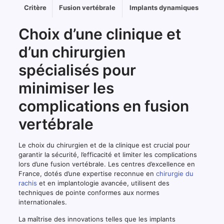
Choisissez
Critère
Fusion vertébrale
Implants dynamiques
un
critère
Tableau
Choix d’une clinique et
pour
comparatif
n’afficher
pour
d’un chirurgien
que
fusion
lui
vertébrale
spécialisés pour
dans
et
le
implants
minimiser les
tableau
dynamiques
selon
complications en fusion
plusieurs
critères
vertébrale
médicaux.
Le choix du chirurgien et de la clinique est crucial pour
garantir la sécurité, l’efficacité et limiter les complications
lors d’une fusion vertébrale. Les centres d’excellence en
France, dotés d’une expertise reconnue en
chirurgie du
rachis
et en implantologie avancée, utilisent des
techniques de pointe conformes aux normes
internationales.
La maîtrise des innovations telles que les implants