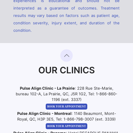
experiences is educational and should not be
interpreted as a guarantee of outcomes. Treatment
results may vary based on factors such as patient age,
condition severity, injury extent, and duration of the
condition.
OUR CLINICS
Pulse Align Clinic - La Prairie
: 228 Rue Ste-Marie,
bureau 102-A, La Prairie, QC, J5R 1G2, Tel:
1-866-860-
1196 (ext. 3337)
BOOK YOUR APPOINTMENT
Pulse Align Clinic - Montreal
: 1140 Beaumont, Mont-
Royal, QC, H3P 3E5, Tel:
1-866-798-3007 (ext. 3339)
BOOK YOUR APPOINTMENT