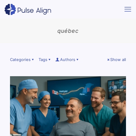
québec
Categories
Tags
Authors
Show all