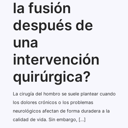
la fusión
después de
una
intervención
quirúrgica?
La cirugía del hombro se suele plantear cuando
los dolores crónicos o los problemas
neurológicos afectan de forma duradera a la
calidad de vida. Sin embargo,
[…]