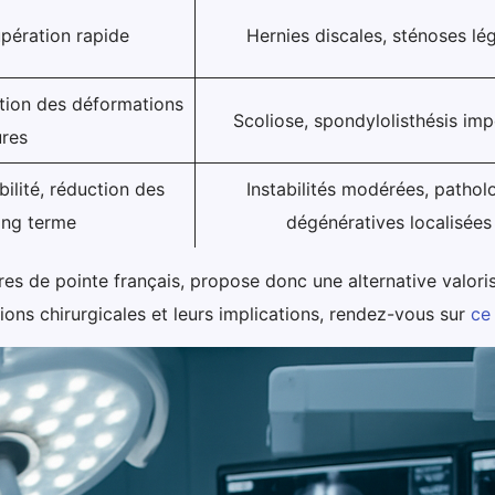
upération rapide
Hernies discales, sténoses lé
ction des déformations
Scoliose, spondylolisthésis im
res
ilité, réduction des
Instabilités modérées, pathol
ong terme
dégénératives localisées
tres de pointe français, propose donc une alternative valori
ons chirurgicales et leurs implications, rendez-vous sur
ce