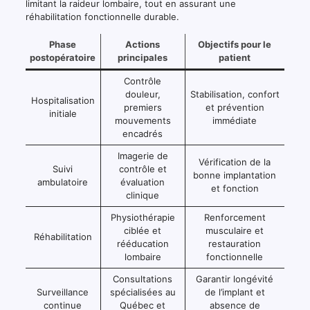
limitant la raideur lombaire, tout en assurant une
réhabilitation fonctionnelle durable.
Phase
Actions
Objectifs pour le
postopératoire
principales
patient
Contrôle
douleur,
Stabilisation, confort
Hospitalisation
premiers
et prévention
initiale
mouvements
immédiate
encadrés
Imagerie de
Vérification de la
Suivi
contrôle et
bonne implantation
ambulatoire
évaluation
et fonction
clinique
Physiothérapie
Renforcement
ciblée et
musculaire et
Réhabilitation
rééducation
restauration
lombaire
fonctionnelle
Consultations
Garantir longévité
Surveillance
spécialisées au
de l’implant et
continue
Québec et
absence de