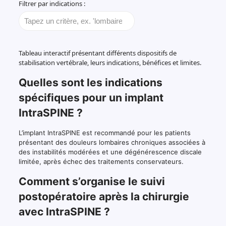
Filtrer par indications :
Filtrer
Tableau
Tableau interactif présentant différents dispositifs de
les
comparatif
stabilisation vertébrale, leurs indications, bénéfices et limites.
lignes
des
du
implants
Quelles sont les indications
tableau
vertébraux
selon
IntraSPINE
spécifiques pour un implant
le
et
IntraSPINE ?
texte
alternatives
contenu
dans
L’implant IntraSPINE est recommandé pour les patients
la
présentant des douleurs lombaires chroniques associées à
colonne
des instabilités modérées et une dégénérescence discale
Indications
limitée, après échec des traitements conservateurs.
Comment s’organise le suivi
postopératoire après la chirurgie
avec IntraSPINE ?