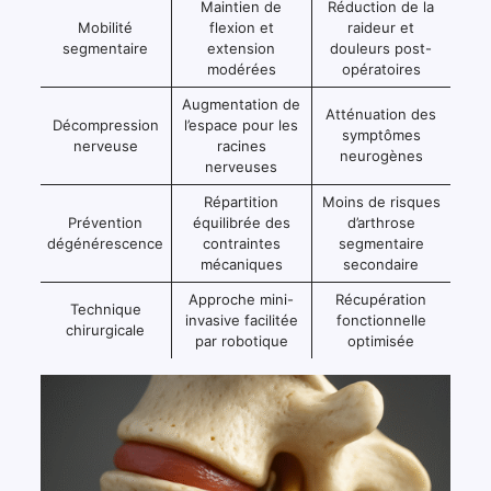
Maintien de
Réduction de la
Mobilité
flexion et
raideur et
segmentaire
extension
douleurs post-
modérées
opératoires
Augmentation de
Atténuation des
Décompression
l’espace pour les
symptômes
nerveuse
racines
neurogènes
nerveuses
Répartition
Moins de risques
Prévention
équilibrée des
d’arthrose
dégénérescence
contraintes
segmentaire
mécaniques
secondaire
Approche mini-
Récupération
Technique
invasive facilitée
fonctionnelle
chirurgicale
par robotique
optimisée