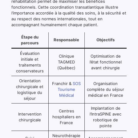
réhabilitation permet de maximiser les bénéfices
fonctionnels. Cette coordination transatlantique illustre
l’importance accordée à la qualité des soins, à la sécurité et
au respect des normes internationales, tout en
accompagnant humainement chaque patient.
Étape du
Responsable
Objectifs
parcours
Évaluation
Clinique
Optimisation de
initiale et
TAGMED
l’état fonctionnel
traitements
(Québec)
avant chirurgie
conservateurs
Orientation
Franchir &
SOS
Organisation
chirurgicale et
Tourisme
complète du séjour
logistique du
Médical
médical en France
séjour
Implantation de
Centres
Intervention
l’IntraSPINE avec
hospitaliers en
chirurgicale
robotique de
France
pointe
Neurothérapie