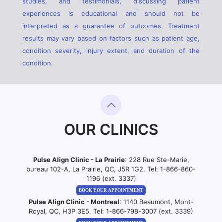
studies, and testimonials, discussing patient
experiences is educational and should not be
interpreted as a guarantee of outcomes. Treatment
results may vary based on factors such as patient age,
condition severity, injury extent, and duration of the
condition.
OUR CLINICS
Pulse Align Clinic - La Prairie
: 228 Rue Ste-Marie,
bureau 102-A, La Prairie, QC, J5R 1G2, Tel:
1-866-860-
1196 (ext. 3337)
BOOK YOUR APPOINTMENT
Pulse Align Clinic - Montreal
: 1140 Beaumont, Mont-
Royal, QC, H3P 3E5, Tel:
1-866-798-3007 (ext. 3339)