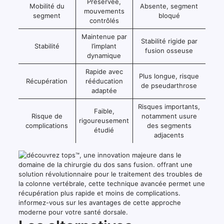
Préservée,
Mobilité du
Absente, segment
mouvements
segment
bloqué
contrôlés
Maintenue par
Stabilité rigide par
Stabilité
l’implant
fusion osseuse
dynamique
Rapide avec
Plus longue, risque
Récupération
rééducation
de pseudarthrose
adaptée
Risques importants,
Faible,
Risque de
notamment usure
rigoureusement
complications
des segments
étudié
adjacents