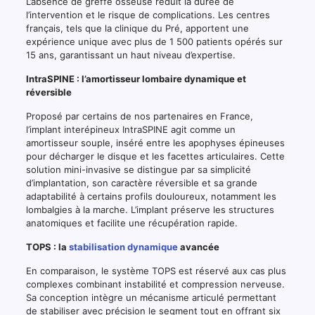
L’absence de greffe osseuse réduit la durée de
l’intervention et le risque de complications. Les centres
français, tels que la clinique du Pré, apportent une
expérience unique avec plus de 1 500 patients opérés sur
15 ans, garantissant un haut niveau d’expertise.
IntraSPINE : l’amortisseur lombaire dynamique et
réversible
Proposé par certains de nos partenaires en France,
l’implant interépineux IntraSPINE agit comme un
amortisseur souple, inséré entre les apophyses épineuses
pour décharger le disque et les facettes articulaires. Cette
solution mini-invasive se distingue par sa simplicité
d’implantation, son caractère réversible et sa grande
adaptabilité à certains profils douloureux, notamment les
lombalgies à la marche. L’implant préserve les structures
anatomiques et facilite une récupération rapide.
TOPS : la
stabilisation dynamique
avancée
En comparaison, le système TOPS est réservé aux cas plus
complexes combinant instabilité et compression nerveuse.
Sa conception intègre un mécanisme articulé permettant
de stabiliser avec précision le segment tout en offrant six