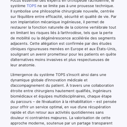
Focus essentiel des experts en orthopédie rachidienne, le
système
TOPS
ne se limite pas à une prouesse technique.
Il symbolise une philosophie chirurgicale nouvelle, centrée
sur l’équilibre entre efficacité, sécurité et qualité de vie. Par
son implantation mécanique ingénieuse, il permet de
restaurer la fonction naturelle de la colonne vertébrale tout
en limitant les risques liés à l’arthrodèse, tels que la perte
de mobilité ou la dégénérescence accélérée des segments
adjacents. Cette allégation est confirmée par des études
cliniques rigoureuses menées en Europe et aux États-Unis,
soulignant un avenir prometteur pour les patients en quête
d’alternatives moins invasives et plus respectueuses de
leur anatomie.
L’émergence du système TOPS s’inscrit ainsi dans une
dynamique globale d’innovation médicale et
d’accompagnement du patient. À travers une collaboration
étroite entre chirurgiens hautement qualifiés, ingénieurs
biomédicaux et équipes multidisciplinaires, chaque étape
du parcours – de l’évaluation à la réhabilitation – est pensée
pour offrir un service optimal, en vue d’une récupération
rapide et d’un retour aux activités quotidiennes sans
douleur ni contraintes majeures. La valorisation de cette
approche moderne, soutenue par un partage transparent