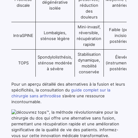
dégénérative
discale
réduction
antérieur)
isolée
des
douleurs
Mini-invasif,
Faible (petite
Lombalgies,
réversible,
IntraSPINE
incision
sténose légère
récupération
postérieure)
rapide
Stabilisation
Spondylolisthésis,
Élevée
dynamique,
TOPS
sténose modérée
(instrumentation
mobilité
à sévère
postérieure)
conservée
Pour un aperçu détaillé des alternatives à la fusion et leurs
spécificités, la consultation du
guide complet sur la
chirurgie sans arthrodèse
s’avère une ressource
incontournable.