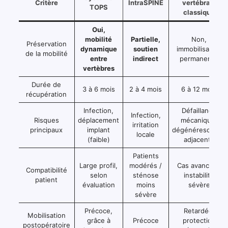
Critère
IntraSPINE
vertébrale
TOPS
classique
Oui,
mobilité
Partielle,
Non,
Préservation
dynamique
soutien
immobilisation
de la mobilité
entre
indirect
permanente
vertèbres
Durée de
3 à 6 mois
2 à 4 mois
6 à 12 mois
récupération
Infection,
Défaillance
Infection,
Risques
déplacement
mécanique,
irritation
principaux
implant
dégénérescence
locale
(faible)
adjacente
Patients
Large profil,
modérés /
Cas avancés /
Compatibilité
selon
sténose
instabilité
patient
évaluation
moins
sévère
sévère
Précoce,
Retardée,
Mobilisation
grâce à
Précoce
protection
postopératoire