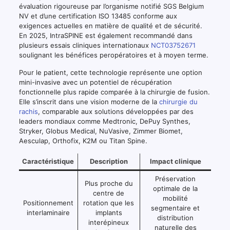
évaluation rigoureuse par l’organisme notifié SGS Belgium
NV et d’une certification ISO 13485 conforme aux
exigences actuelles en matière de qualité et de sécurité.
En 2025, IntraSPINE est également recommandé dans
plusieurs essais cliniques internationaux
NCT03752671
soulignant les bénéfices peropératoires et à moyen terme.
Pour le patient, cette technologie représente une option
mini-invasive avec un potentiel de récupération
fonctionnelle plus rapide comparée à la chirurgie de fusion.
Elle s’inscrit dans une vision moderne de la
chirurgie du
rachis
, comparable aux solutions développées par des
leaders mondiaux comme Medtronic, DePuy Synthes,
Stryker, Globus Medical, NuVasive, Zimmer Biomet,
Aesculap, Orthofix, K2M ou Titan Spine.
Caractéristique
Description
Impact clinique
Préservation
Plus proche du
optimale de la
centre de
mobilité
Positionnement
rotation que les
segmentaire et
interlaminaire
implants
distribution
interépineux
naturelle des