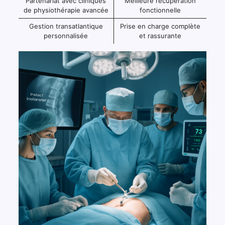
Partenariat avec cliniques
Meilleure récupération
de physiothérapie avancée
fonctionnelle
Gestion transatlantique
Prise en charge complète
personnalisée
et rassurante