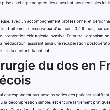
ne prise en charge adaptée des consultations médicales initi
tieuse, avec un accompagnement professionnel et personnali
’un traitement conservateur d’au moins 3 à 6 mois, par e
 intervention chirurgicale invasive. En outre, l’organisation
 la rééducation, assurant ainsi une récupération postopérato
s et du confort du patient.
irurgie du dos en 
écois
qui correspondent aux besoins variés des patients souffran
u la décompression simple, est encore largement pratiquée. 
euses. Cependant, face à l’évolution des connaissances bio