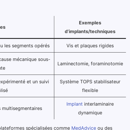
Exemples
tes
d’implants/techniques
 ou les segments opérés
Vis et plaques rigides
a cause mécanique sous-
Laminectomie, foraminotomie
nte
expérimenté et un suivi
Système TOPS stabilisateur
lisé
flexible
Implant
interlaminaire
 multisegmentaires
dynamique
es plateformes spécialisées comme
MedAdvice
ou des