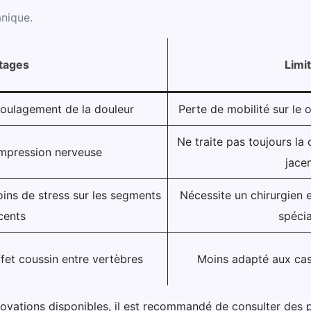
anique.
tages
Limi
 soulagement de la douleur
Perte de mobilité sur le
Ne traite pas toujours l
ompression nerveuse
jace
oins de stress sur les segments
Nécessite un chirurgien 
cents
spécia
ffet coussin entre vertèbres
Moins adapté aux cas
 innovations disponibles, il est recommandé de consulter d