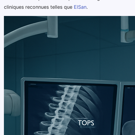
cliniques reconnues telles que
ElSan
.