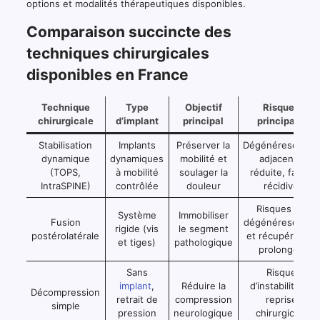
options et modalités thérapeutiques disponibles.
Comparaison succincte des
techniques chirurgicales
disponibles en France
Technique
Type
Objectif
Risques
chirurgicale
d’implant
principal
principaux
Stabilisation
Implants
Préserver la
Dégénérescence
dynamique
dynamiques
mobilité et
adjacente
(TOPS,
à mobilité
soulager la
réduite, faible
IntraSPINE)
contrôlée
douleur
récidive
Risques de
Système
Immobiliser
Fusion
dégénérescence
rigide (vis
le segment
postérolatérale
et récupération
et tiges)
pathologique
prolongée
Sans
Risque
implant
,
Réduire la
d’instabilité et
Décompression
retrait de
compression
reprise
simple
pression
neurologique
chirurgicale