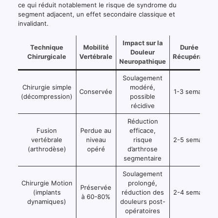
ce qui réduit notablement le risque de syndrome du
segment adjacent, un effet secondaire classique et
invalidant.
Impact sur la
Technique
Mobilité
Durée de
Douleur
Chirurgicale
Vertébrale
Récupération
Neuropathique
Soulagement
Chirurgie simple
modéré,
Conservée
1-3 semaines
(décompression)
possible
récidive
Réduction
Fusion
Perdue au
efficace,
vertébrale
niveau
risque
2-5 semaines
(arthrodèse)
opéré
d’arthrose
segmentaire
Soulagement
Chirurgie Motion
prolongé,
Préservée
(implants
réduction des
2-4 semaines
à 60-80%
dynamiques)
douleurs post-
opératoires