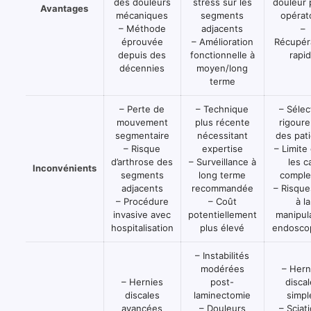
des douleurs
stress sur les
douleur 
tableau
pathologies
Avantages
mécaniques
segments
opérat
pour
lombaires
– Méthode
adjacents
–
faciliter
:
éprouvée
– Amélioration
Récupér
la
fusion
depuis des
fonctionnelle à
rapi
lecture.
vertébrale,
décennies
moyen/long
implantation
terme
TOPS,
chirurgie
– Perte de
– Technique
– Sélec
endoscopique
mouvement
plus récente
rigour
segmentaire
nécessitant
des pat
– Risque
expertise
– Limite
d’arthrose des
– Surveillance à
les c
Inconvénients
segments
long terme
comple
adjacents
recommandée
– Risque
– Procédure
– Coût
à la
invasive avec
potentiellement
manipul
hospitalisation
plus élevé
endosco
– Instabilités
modérées
– Hern
– Hernies
post-
disca
discales
laminectomie
simpl
avancées
– Douleurs
– Sciat