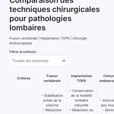
Comparaison des
techniques chirurgicales
pour pathologies
lombaires
Fusion vertébrale | Implantation TOPS | Chirurgie
endoscopique
Filtrer la colonne :
Permet
Fusion
Implantation
Chirur
de
Critères
vertébrale
TOPS
endosco
filtrer
et
Tableau
– Conservation
d’afficher
comparatif
– Stabilisation
de la mobilité
une
des
solide de la
lombaire
– Interv
seule
techniques
colonne
naturelle
peu inv
colonne
chirurgicales
– Réduction
– Réduction du
– Moin
du
pour