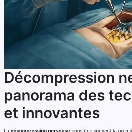
Décompression ner
panorama des tech
et innovantes
La
décompression nerveuse
constitue souvent la premiè