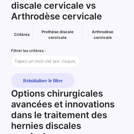
discale cervicale vs
Arthrodèse cervicale
Prothèse discale
Arthrodèse
Critères
cervicale
cervicale
Tableau
Filtrer les critères :
comparatif
interactif
des
critères,
de
la
Réinitialiser le filtre
prothèse
Options chirurgicales
discale
cervicale
avancées et innovations
et
de
dans le traitement des
l’arthrodèse
cervicale,
hernies discales
pour
aider