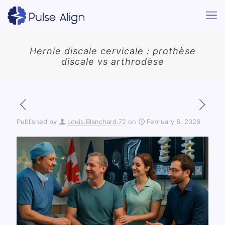
Hernie discale cervicale : prothèse
discale vs arthrodèse
Published by
Louis.Blanchard.72
on
February 8, 2026