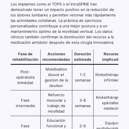
Los implantes como el TOPS o el IntraSPINE han
demostrado tener un impacto positivo en la reducción de
los dolores lumbares y permiten retomar más rápidamente
las actividades cotidianas. La práctica de ejercicios
personalizados contribuye a una mejor postura y a un
mantenimiento óptimo de la movilidad vertical. Los datos
clínicos también confirman la disminución del recurso a la
medicación antidolor después de esta cirugía innovadora.
Fase de
Acciones
Duración
Recursos
rehabilitación
recomendadas
estimada
implicados
Mobilisation
Post-
douce et
1-2
Kinésithérapeutes
opératoire
gestion de la
semanas
infirmiers
immédiat
douleur
Refuerzo
Kinésithérapeutes
Fase
muscular y
3-8
spécialisés,
intermedia
trabajo de
semanas
médecins
movilidad
Educación
Equipos
Fase
funcional y
2-6
multidisciplinares,