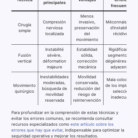
principales
frecuentes
Menos
Compresión
invasivo,
Méconnaissance
Cirugía
nerviosa
preservación
d’instabilité,
simple
localizada
del
récidives
movimiento
Instabilité
Estabilidad
Rigidificación,
Fusión
sévère,
sólida,
segmentos de
vertical
déformation
corrección
dégénérescenc
majeure
mecánica
adyacentes
Inestabilidades
Movilidad
Mala colocación
moderadas,
conservada,
Movimiento
de los implantes
búsqueda de
reducción del
quirúrgico
selección
movilidad
riesgo de
inadecuada
reservada
reintervención
Para profundizar en la comprensión de estas técnicas y
evitar los errores comunes, se recomienda consultar
recursos especializados como
este artículo sobre los
errores que hay que evitar
, indispensable para optimizar la
seguridad operativa y mejorar los resultados.