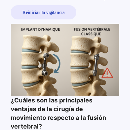
dinámicos
y
Reiniciar la vigilancia
artrodesis
por
fusión
¿Cuáles son las principales
ventajas de la cirugía de
movimiento respecto a la fusión
vertebral?