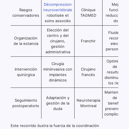
Décompression
Mejora
Rasgos
neurovertébrale
Clinique
funcional,
conservadores
robotisée et
TAGMED
reducción de
soins associés
dolor
Elección del
Fluidez del
centro y del
Organización
recorrido,
cirujano,
Franchir
de la estancia
elección
gestión
personalizad
administrativa
Optimizació
Cirugía
de los
Intervención
miniinvasiva con
Cirujano
resultados 
quirúrgica
implantes
francés
disminución 
dinámicos
los riesgos
Mantenimien
Adaptación y
de los
Seguimiento
Neuroterapia
gestión de la
beneficios,
postoperatorio
Montreal
duda
prevención d
complicacion
Este recorrido ilustra la fuerza de la coordinación