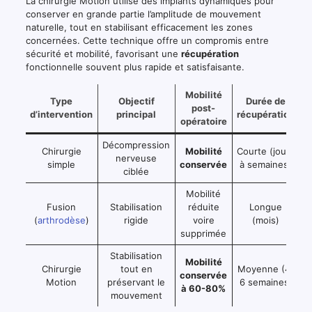
La chirurgie Motion utilise des implants dynamiques pour
conserver en grande partie l’amplitude de mouvement
naturelle, tout en stabilisant efficacement les zones
concernées. Cette technique offre un compromis entre
sécurité et mobilité, favorisant une
récupération
fonctionnelle souvent plus rapide et satisfaisante.
Mobilité
Type
Objectif
Durée de
post-
d’intervention
principal
récupération
opératoire
Décompression
Chirurgie
Mobilité
Courte (jours
nerveuse
simple
conservée
à semaines)
ciblée
Mobilité
Fusion
Stabilisation
réduite
Longue
(
arthrodèse
)
rigide
voire
(mois)
supprimée
Stabilisation
Mobilité
Chirurgie
tout en
Moyenne (4-
conservée
Motion
préservant le
6 semaines)
d
à 60-80%
mouvement