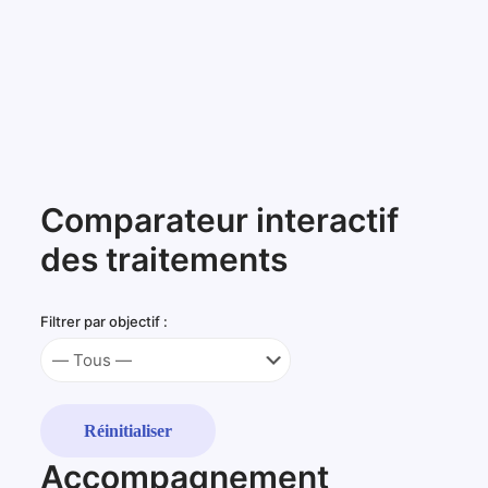
Comparateur interactif
des traitements
Tableau
Filtrer par objectif :
comparant
les
traitements
en
Chirurgie
Motion
Réinitialiser
Accompagnement