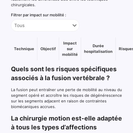
chirurgicales.
Filtrer par impact sur mobilité :
Impact
Durée
Technique
Objectif
sur
Risque
hospitalisation
mobilité
Tableau
Quels sont les risques spécifiques
comparatif
des
associés à la fusion vertébrale ?
techniques
chirurgicales:
La fusion peut entraîner une perte de mobilité au niveau du
Chirurgie
segment opéré et accroître les risques de dégénérescence
simple,
sur les segments adjacent en raison de contraintes
Fusion
biomécaniques accrues.
vertébrale,
Chirurgie
La chirurgie motion est-elle adaptée
motion
à tous les types d’affections