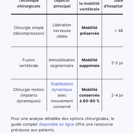
Technique
Objectif
Durée
la mobilité
chirurgicale
principal
d’hospitalisati
vertébrale
Libération
Chirurgie simple
Mobilité
nerveuse
< 48h
(décompression)
préservée
ciblée
Fusion
Immobilisation
Mobilité
2-5 jours
vertébrale
segmentaire
supprimée
Stabilisation
Chirurgie motion
dynamique
Mobilité
(implants
avec
conservée
2-4 jours
dynamiques)
mouvement
à 60-80 %
conservé
Pour une analyse détaillée des options chirurgicales, le
guide complet
disponible en ligne
offre une ressource
précieuse aux patients.