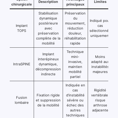
Description
Limites
chirurgicale
principaux
Stabilisation
Préservation
dynamique
du
Indiqué pour
postérieure
mouvement,
Implant
cas
avec
réduction
TOPS
sélectionnés
préservation
douleur,
uniquement
complète de la
réhabilitation
mobilité
rapide
Technique
Implant
mini-
Moins
interépineux
invasive,
adapté aux
IntraSPINE
dynamique,
maintien
instabilités
décompression
mobilité
majeures
indirecte
partiel
Indiquée en
cas
Rigidité
Fixation rigide
d’instabilité
vertébrale,
Fusion
et suppression
sévère ou
risque
lombaire
de la mobilité
échec des
arthrose
autres
adjacente
techniques