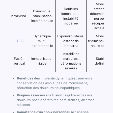
Mobilité
Douleurs
préservée,
Dynamique,
lombaires et
décompressio
IntraSPINE
stabilisation
instabilité
nerveuse,
interépineuse
modérée
récupération
accélérée
Dynamique
Espondilolistesis,
Mobilité
TOPS
multi-
estenosis
tridimensionnell
directionnelle
lombarda
haute stabilit
Instabilités
Fusión
Immobilisation
majeures,
Stabilité
vertical
rigide
déformations
définitive
sévères
Bénéfices des implants dynamiques :
meilleure
conservation des amplitudes de mouvement,
réduction des douleurs neuropathiques.
Risques associés à la fusion :
rigidité excessive,
douleurs post-opératoires persistantes, arthrose
adjacent.
Importance d’un choix personnalisé :
analyse