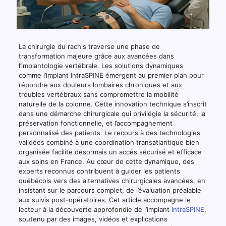
La chirurgie du rachis traverse une phase de
transformation majeure grâce aux avancées dans
l’implantologie vertébrale. Les solutions dynamiques
comme l’implant IntraSPINE émergent au premier plan pour
répondre aux douleurs lombaires chroniques et aux
troubles vertébraux sans compromettre la mobilité
naturelle de la colonne. Cette innovation technique s’inscrit
dans une démarche chirurgicale qui privilégie la sécurité, la
préservation fonctionnelle, et l’accompagnement
personnalisé des patients. Le recours à des technologies
validées combiné à une coordination transatlantique bien
organisée facilite désormais un accès sécurisé et efficace
aux soins en France. Au cœur de cette dynamique, des
experts reconnus contribuent à guider les patients
québécois vers des alternatives chirurgicales avancées, en
insistant sur le parcours complet, de l’évaluation préalable
aux suivis post-opératoires. Cet article accompagne le
lecteur à la découverte approfondie de l’implant
IntraSPINE
,
soutenu par des images, vidéos et explications