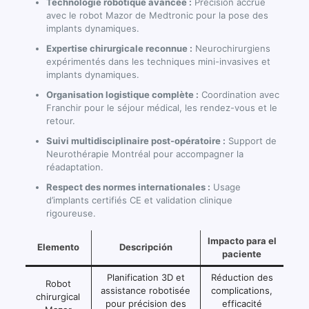
Technologie robotique avancée :
Précision accrue
avec le robot Mazor de Medtronic pour la pose des
implants dynamiques.
Expertise chirurgicale reconnue :
Neurochirurgiens
expérimentés dans les techniques mini-invasives et
implants dynamiques.
Organisation logistique complète :
Coordination avec
Franchir pour le séjour médical, les rendez-vous et le
retour.
Suivi multidisciplinaire post-opératoire :
Support de
Neurothérapie Montréal pour accompagner la
réadaptation.
Respect des normes internationales :
Usage
d’implants certifiés CE et validation clinique
rigoureuse.
Impacto para el
Elemento
Descripción
paciente
Planification 3D et
Réduction des
Robot
assistance robotisée
complications,
chirurgical
pour précision des
efficacité