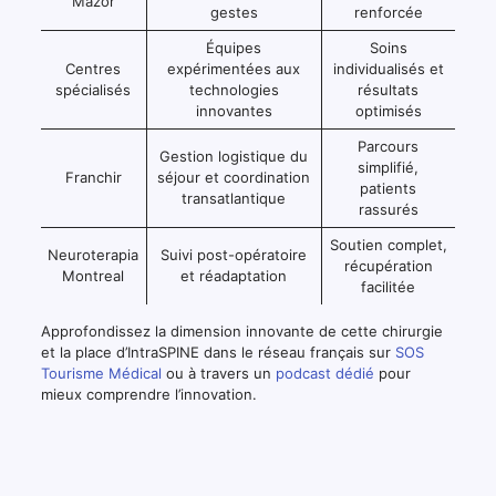
Mazor
gestes
renforcée
Équipes
Soins
Centres
expérimentées aux
individualisés et
spécialisés
technologies
résultats
innovantes
optimisés
Parcours
Gestion logistique du
simplifié,
Franchir
séjour et coordination
patients
transatlantique
rassurés
Soutien complet,
Neuroterapia
Suivi post-opératoire
récupération
Montreal
et réadaptation
facilitée
Approfondissez la dimension innovante de cette chirurgie
et la place d’IntraSPINE dans le réseau français sur
SOS
Tourisme Médical
ou à travers un
podcast dédié
pour
mieux comprendre l’innovation.