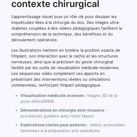
contexte chirurgical
TOPS
et
fusion
L’apprentissage visuel joue un rôle clé pour dissiper les
vertébrale.
inquiétudes liées à la chirurgie du dos. Des images ultra-
réalistes couplées à des vidéos pédagogiques facilitent la
compréhension de la technique, des bénéfices et du
déroulement opératoire.
Les illustrations mettent en lumière la position exacte de
l’implant, son interaction avec le rachis et les structures
nerveuses, ainsi que la précision du geste chirurgical
facilité par les outils de visualisation médicale modernes.
Les séquences vidéo complètent ces apports en
présentant des interventions réelles ou simulations
commentées, renforçant l’impact pédagogique.
Visualisation médicale avancée :
images 3D de la
pose d’IntraSPINE.
Démonstrations en chirurgie mini-invasive :
procédures guidées avec robot Mazor.
Explications claires pour patients :
vidéos accessibles
destinées à la préparation pré-opératoire.