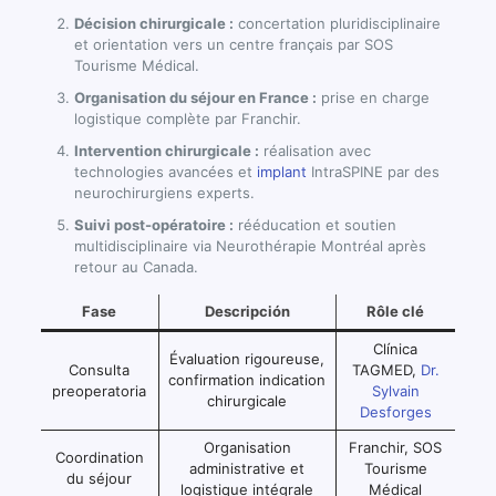
Décision chirurgicale :
concertation pluridisciplinaire
et orientation vers un centre français par SOS
Tourisme Médical.
Organisation du séjour en France :
prise en charge
logistique complète par Franchir.
Intervention chirurgicale :
réalisation avec
technologies avancées et
implant
IntraSPINE par des
neurochirurgiens experts.
Suivi post-opératoire :
rééducation et soutien
multidisciplinaire via Neurothérapie Montréal après
retour au Canada.
Fase
Descripción
Rôle clé
Clínica
Évaluation rigoureuse,
Consulta
TAGMED,
Dr.
confirmation indication
preoperatoria
Sylvain
chirurgicale
Desforges
Organisation
Franchir, SOS
Coordination
administrative et
Tourisme
du séjour
logistique intégrale
Médical