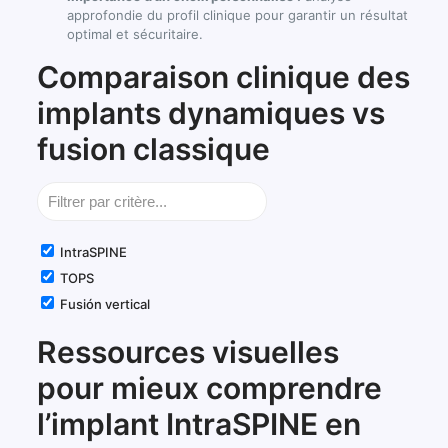
approfondie du profil clinique pour garantir un résultat
optimal et sécuritaire.
Comparaison clinique des
implants dynamiques vs
fusion classique
IntraSPINE
TOPS
Fusión vertical
Tableau
Ressources visuelles
comparatif
des
pour mieux comprendre
critères
des
l’implant IntraSPINE en
implants
IntraSPINE,