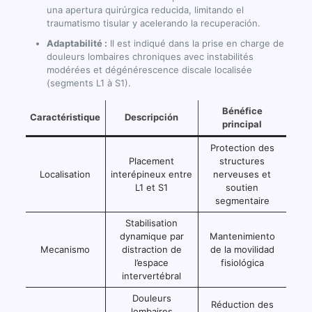
una apertura quirúrgica reducida, limitando el
traumatismo tisular y acelerando la recuperación.
Adaptabilité :
Il est indiqué dans la prise en charge de
douleurs lombaires chroniques avec instabilités
modérées et dégénérescence discale localisée
(segments L1 à S1).
Bénéfice
Caractéristique
Descripción
principal
Protection des
Placement
structures
Localisation
interépineux entre
nerveuses et
L1 et S1
soutien
segmentaire
Stabilisation
dynamique par
Mantenimiento
Mecanismo
distraction de
de la movilidad
l’espace
fisiológica
intervertébral
Douleurs
Réduction des
lombaires