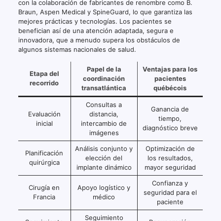
con la colaboración de fabricantes de renombre como B.
Braun, Aspen Medical y SpineGuard, lo que garantiza las
mejores prácticas y tecnologías. Los pacientes se
benefician así de una atención adaptada, segura e
innovadora, que a menudo supera los obstáculos de
algunos sistemas nacionales de salud.
Papel de la
Ventajas para los
Etapa del
coordinación
pacientes
recorrido
transatlántica
québécois
Consultas a
Ganancia de
Evaluación
distancia,
tiempo,
inicial
intercambio de
diagnóstico breve
imágenes
Análisis conjunto y
Optimización de
Planificación
elección del
los resultados,
quirúrgica
implante dinámico
mayor seguridad
Confianza y
Cirugía en
Apoyo logístico y
seguridad para el
Francia
médico
paciente
Seguimiento