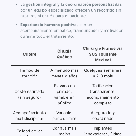
La
gestión integral y la coordinación personalizadas
por un equipo especializado ofrecen un recorrido sin
rupturas ni estrés para el paciente.
Experiencia humana positiva
, con un
acompañamiento empático, tranquilizador y motivador
durante todo el tratamiento.
Chirurgie France via
Cirugía
Critère
SOS Tourisme
Québec
Médical
Tiempo de
A menudo más
Quelques semaines
atención
meses o años
à 2-3 mois
Elevado en
Tarificación
Coste estimado
privado,
transparente,
(sin seguro)
variable en
acompañamiento
público
completo
Acompañamiento
Variable,
Asegurado y
multidisciplinar
parfois limité
coordinado
Connus mais
Implantes
Calidad de los
moins
innovadores, última