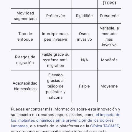
(TOPS)
Movilidad
Préservée
Rigidifiée
Préservée
segmentada
Variable, a
Tipo de
Interépineuse,
Oseo,
menudo
enfoque
peu invasive
invasivo
más
invasivo
Faible grâce au
Riesgos de
système anti-
N/A
Modérés
migración
migration
Elevado
gracias al
Adaptabilidad
tejido de
Faible
Moyenne
biomecánica
poliéster y
silicona
Puedes encontrar más información sobre esta innovación y
su impacto en recursos especializados, como
el impacto de
los implantes dinámicos en la prevención de los dolores
lumbares
, o a través de la plataforma de la
Clínica TAGMED
,
que propone un acompañamiento integral para esta