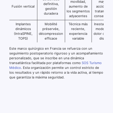
movilidad,
mayor,
definitiva,
Fusión vertical
aumento de
accidente
gestión
los segmentos
tratamiento
duradera
adyacentes
conservado
Implantes
Mobilité
Técnica más
Inestabilida
dinámicos
préservée,
reciente,
moderada,
(IntraSPINE,
décompression
experiencia
dolor crónic
TOPS)
efficace
variable
discal
Este marco quirúrgico en Francia se refuerza con un
seguimiento postoperatorio riguroso y un acompañamiento
personalizado, que se inscribe en una dinámica
transatlántica facilitada por plataformas como
SOS Turismo
Médico
. Esta organización permite un control estricto de
los resultados y un rápido retorno a la vida activa, al tiempo
que garantiza la máxima seguridad.