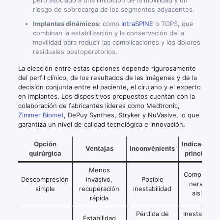
pero asociado a una limitación de la movilidad y un
riesgo de sobrecarga de los segmentos adyacentes.
Implantes dinámicos
: como
IntraSPINE
o TOPS, que
combinan la estabilización y la conservación de la
movilidad para reducir las complicaciones y los dolores
residuales postoperatorios.
La elección entre estas opciones depende rigurosamente
del perfil clínico, de los resultados de las imágenes y de la
decisión conjunta entre el paciente, el cirujano y el experto
en implantes. Los dispositivos propuestos cuentan con la
colaboración de fabricantes líderes como Medtronic,
Zimmer Biomet
, DePuy Synthes, Stryker y NuVasive, lo que
garantiza un nivel de calidad tecnológica e innovación.
Opción
Indicacione
Ventajas
Inconvénients
quirúrgica
principales
Menos
Compresió
Descompresión
invasivo,
Posible
nerviosa
simple
recuperación
inestabilidad
aislada
rápida
Pérdida de
Inestabilida
Estabilidad