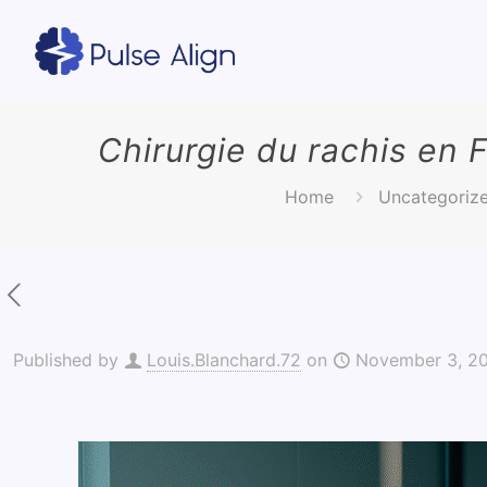
Chirurgie du rachis en F
Home
Uncategoriz
Published by
Louis.Blanchard.72
on
November 3, 2