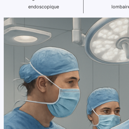
endoscopique
lombair