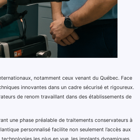
s internationaux, notamment ceux venant du Québec. Face
echniques innovantes dans un cadre sécurisé et rigoureux.
rateurs de renom travaillant dans des établissements de
grant une phase préalable de traitements conservateurs à
antique personnalisé facilite non seulement l’accès aux
s technologies les plus en vue, les implants dynamiques