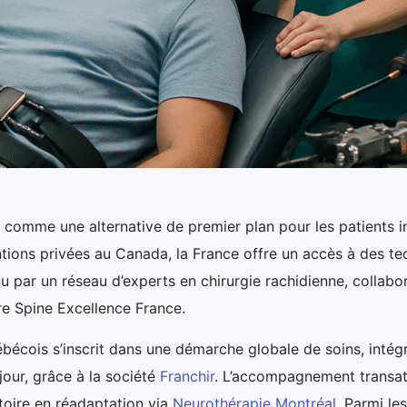
hui comme une alternative de premier plan pour les patient
entions privées au Canada, la France offre un accès à des t
u par un réseau d’experts en chirurgie rachidienne, collabo
e Spine Excellence France.
ébécois s’inscrit dans une démarche globale de soins, inté
our, grâce à la société
Franchir
. L’accompagnement transatl
atoire en réadaptation via
Neurothérapie Montréal
. Parmi le