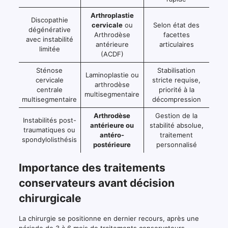
Arthroplastie
Discopathie
cervicale
ou
Selon état des
dégénérative
Arthrodèse
facettes
avec instabilité
antérieure
articulaires
limitée
(ACDF)
Sténose
Stabilisation
Laminoplastie ou
cervicale
stricte requise,
arthrodèse
centrale
priorité à la
multisegmentaire
multisegmentaire
décompression
Arthrodèse
Gestion de la
Instabilités post-
antérieure ou
stabilité absolue,
traumatiques ou
antéro-
traitement
spondylolisthésis
postérieure
personnalisé
Importance des traitements
conservateurs avant décision
chirurgicale
La chirurgie se positionne en dernier recours, après une