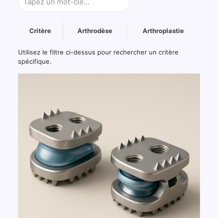
Filtre
Critère
Arthrodèse
Arthroplastie
les
critères
Tableau
Utilisez le filtre ci-dessus pour rechercher un critère
du
comparant
spécifique.
tableau
les
en
critères
fonction
importants
du
entre
texte
arthrodèse
saisi.
et
arthroplastie
dans
la
chirurgie
du
cou